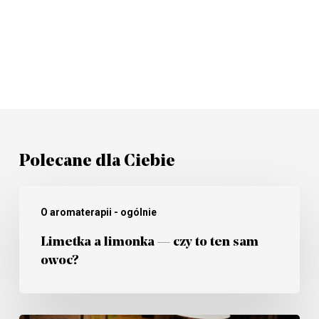
Polecane dla Ciebie
Limetka
O aromaterapii - ogólnie
a
limonka
Limetka a limonka — czy to ten sam
owoc?
—
czy
to