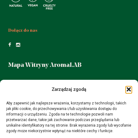
Dołącz do nas
Mapa Witryny AromaLAB
Możecie nas znaleźć na warszawskim
Zarządzaj zgodą
Mokotowie w sklepie z olejkami eterycznymi.
Aby zapewnić jak najlepsze wrażenia, korzystamy z technologii, takich
Puławska 38 od poniedziałku do piątku 14 - 19
jak pliki cookie, do przechowywania i/lub uzyskiwania dostępu do
sobota 11- 15
informacji o urządzeniu. Zgoda na te technologie pozwoli nam
przetwarzać dane, takie jak zachowanie podczas przeglądania lub
unikalne identyfikatory na tej stronie. Brak wyrażenia zgody lub wycofanie
zgody może niekorzystnie wpłynąć na niektóre cechy i funkcje.
Za co nas lubicie