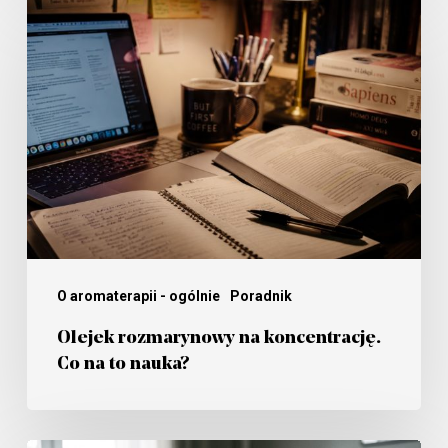
Olejek
ten
rozmarynowy
sam
na
owoc?
koncentrację.
Co
na
to
nauka?
O aromaterapii - ogólnie
Poradnik
Olejek rozmarynowy na koncentrację.
Co na to nauka?