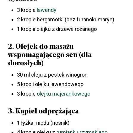
3 krople
lawendy
2 krople bergamotki (bez furanokumaryn)
1 kropla olejku z drzewa różanego
2. Olejek do masażu
wspomagającego sen (dla
dorosłych)
30 ml oleju z pestek winogron
5 kropli olejku lawendowego
3 krople
olejku majerankowego
3. Kąpiel odprężająca
1 łyżka miodu (nośnik)
4 krople olejku z
rumianku rzymskiego