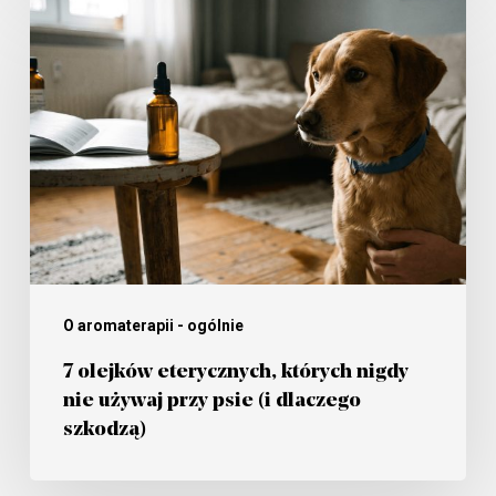
7
olejków
eterycznych,
których
nigdy
nie
używaj
przy
psie
(i
O aromaterapii - ogólnie
dlaczego
7 olejków eterycznych, których nigdy
szkodzą)
nie używaj przy psie (i dlaczego
szkodzą)