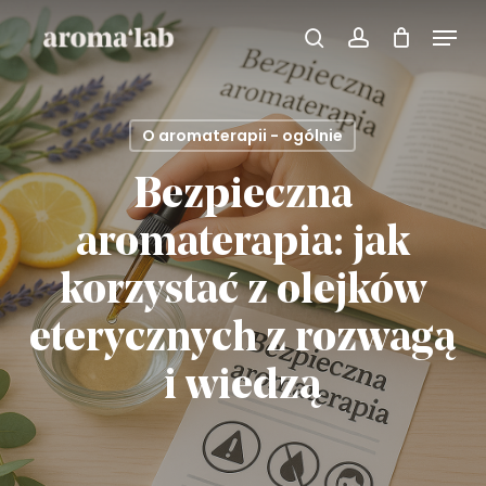
Skip
Menu
search
account
to
main
content
O aromaterapii - ogólnie
Bezpieczna
aromaterapia: jak
korzystać z olejków
eterycznych z rozwagą
i wiedzą