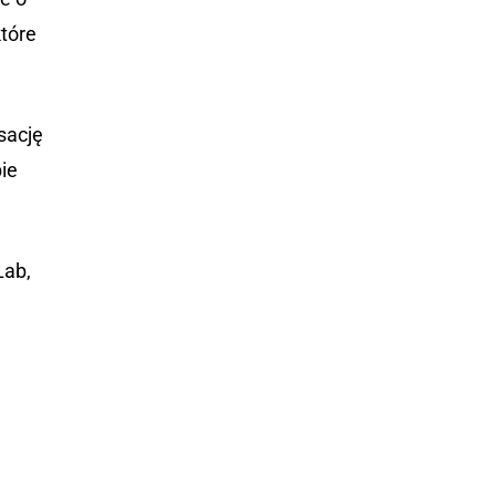
tóre
sację
ie
Lab,