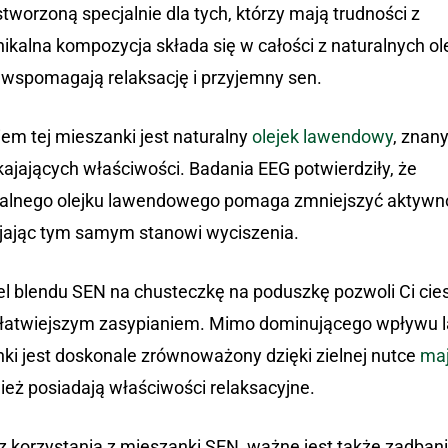
tworzoną specjalnie dla tych, którzy mają trudności z
ikalna kompozycja składa się w całości z naturalnych o
 wspomagają relaksację i przyjemny sen.
em tej mieszanki jest naturalny
olejek lawendowy
, znan
kajających właściwości. Badania EEG potwierdziły, że
alnego olejku lawendowego pomaga zmniejszyć aktywno
jając tym samym stanowi wyciszenia.
el blendu SEN na chusteczkę na poduszkę pozwoli Ci cies
 łatwiejszym zasypianiem. Mimo dominującego wpływu 
ki jest doskonale zrównoważony dzięki zielnej nutce
ma
nież posiadają właściwości relaksacyjne.
z korzystania z mieszanki SEN, ważne jest także zadbani