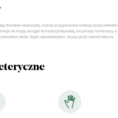
ą charakter edukacyjny, zostały przygotowane według naszej wieloletniej
macje nie mogą zastąpić konsultacji lekarskiej, ani porady farmaceuty, a
mienników leków. Bądź odpowiedzialna. Stosuj się do zaleceń lekarza.
 eteryczne