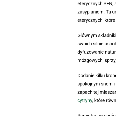
eterycznych SEN, s
zasypianiem. Ta un
eterycznych, które
Głównym składniki
swoich silnie uspo
dyfuzowanie natur
mózgowych, sprzy
Dodanie kilku krop
spokojnym snem i
zapach tej mieszan
cytryny
, które rów
Pamiętaj, że opróc