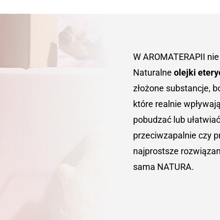
W AROMATERAPII nie c
Naturalne
olejki eter
złożone substancje, b
które realnie wpływaj
pobudzać lub ułatwiać
przeciwzapalnie czy 
najprostsze rozwiąza
sama NATURA.