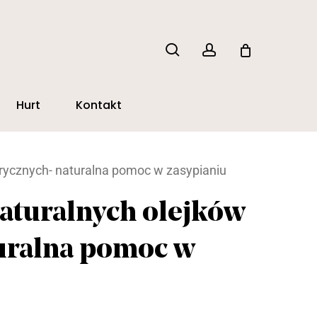
search
account
Hurt
Kontakt
rycznych- naturalna pomoc w zasypianiu
aturalnych olejków
turalna pomoc w