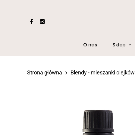
Skip
to
facebook
instagram
main
content
Sklep
O nas
Naciśnij Enter, aby wyszukać lub ESC, aby z
Strona główna
Blendy - mieszanki olejkó