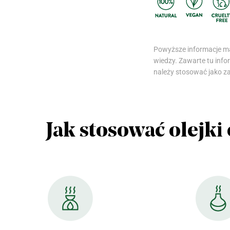
Powyższe informacje maj
wiedzy. Zawarte tu infor
należy stosować jako za
Jak stosować olejki