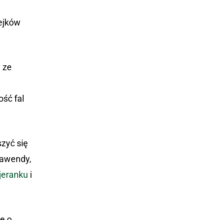
lejków
y ze
ść fal
zyć się
lawendy,
jeranku
i
e o