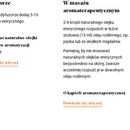
orze
W masażu
aromaterapeutycznym
dyfuzorze dodaj 5-10
ku eterycznego.
2-6 kropli naturalnego olejku
eterycznego rozpuścić w łyżce
stołowej (15 ml) oleju roślinnego, np.:
ać naturalne olejki
jojoba lub ze słodkich migdałów.
 w aromatyzacji
Pamiętaj, by nie stosować
?
naturalnych olejków eterycznych
ię więcej
bezpośrednio na skórę, zawsze
wcześniej rozpuść je w dowolnym
oleju roślinnym.
O kąpieli aromaterapeutycznej
Dowiedz się więcej