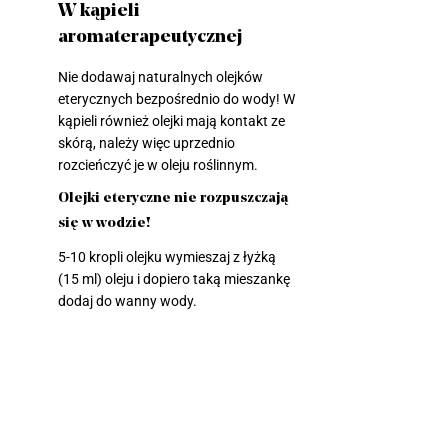
W kąpieli
aromaterapeutycznej
Nie dodawaj naturalnych olejków
eterycznych bezpośrednio do wody! W
kąpieli również olejki mają kontakt ze
skórą, należy więc uprzednio
rozcieńczyć je w oleju roślinnym.
Olejki eteryczne nie rozpuszczają
się w wodzie!
5-10 kropli olejku wymieszaj z łyżką
(15 ml) oleju i dopiero taką mieszankę
dodaj do wanny wody.