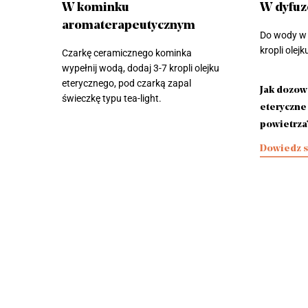
W kominku
W dyfuz
aromaterapeutycznym
Do wody w 
kropli olej
Czarkę ceramicznego kominka
wypełnij wodą, dodaj 3-7 kropli olejku
eterycznego, pod czarką zapal
Jak dozow
świeczkę typu tea-light.
eteryczne
powietrza
Dowiedz s