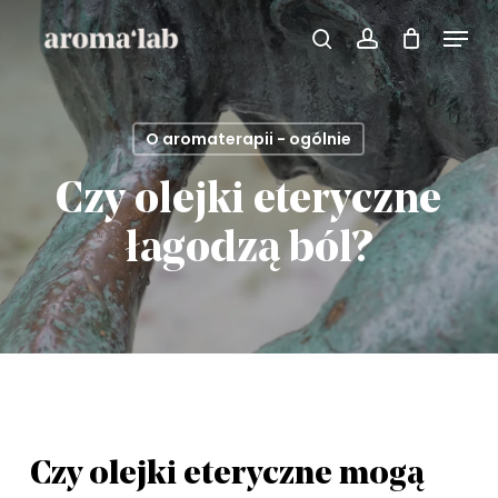
Skip
Menu
search
account
to
main
content
O aromaterapii - ogólnie
Czy olejki eteryczne
łagodzą ból?
Czy olejki eteryczne mogą