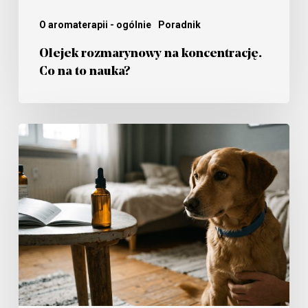
O aromaterapii - ogólnie
Poradnik
Olejek rozmarynowy na koncentrację.
Co na to nauka?
7
olejków
eterycznych,
których
nigdy
nie
używaj
przy