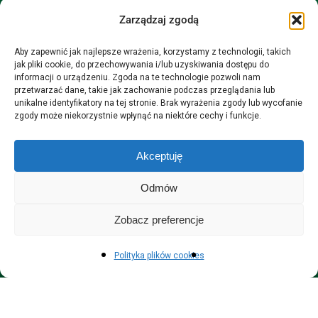
Możecie nas znaleźć na warszawskim
Zarządzaj zgodą
Mokotowie w sklepie z olejkami eterycznymi.
Aby zapewnić jak najlepsze wrażenia, korzystamy z technologii, takich
Puławska 38 od poniedziałku do piątku 14 - 19
jak pliki cookie, do przechowywania i/lub uzyskiwania dostępu do
sobota 11- 15
informacji o urządzeniu. Zgoda na te technologie pozwoli nam
przetwarzać dane, takie jak zachowanie podczas przeglądania lub
unikalne identyfikatory na tej stronie. Brak wyrażenia zgody lub wycofanie
zgody może niekorzystnie wpłynąć na niektóre cechy i funkcje.
Za co nas lubicie
Akceptuję
Ekologiczne opakowania przesyłek.
Zamówienia dostarczamy w ciągu 48H.
Odmów
Darmowa wysyłka już od 250 zł.
Zobacz preferencje
Gwarancja najwyższej jakości i wiedzy.
Polityka plików cookies
© AromaLab