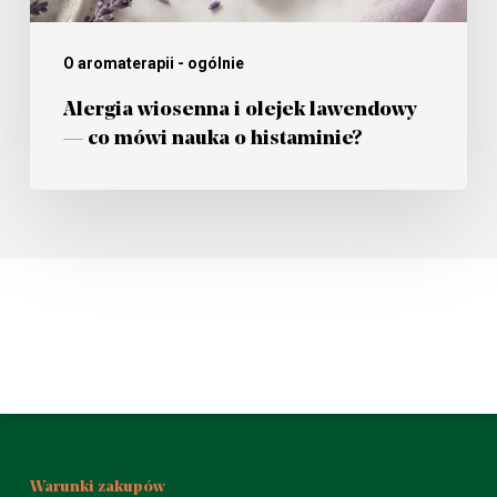
nauka
o
O aromaterapii - ogólnie
histaminie?
Alergia wiosenna i olejek lawendowy
— co mówi nauka o histaminie?
Warunki zakupów