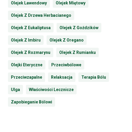
Olejek Lawendowy
Olejek Miętowy
Olejek Z Drzewa Herbacianego
Olejek Z Eukaliptusa
Olejek Z Goździków
Olejek Z Imbiru
Olejek Z Oregano
Olejek Z Rozmarynu
Olejek Z Rumianku
Olejki Eteryczne
Przeciwbólowe
Przeciwzapalne
Relaksacja
Terapia Bólu
Ulga
Właściwości Lecznicze
Zapobieganie Bólowi