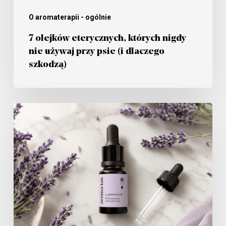
psie
(i
O aromaterapii - ogólnie
dlaczego
7 olejków eterycznych, których nigdy
szkodzą)
nie używaj przy psie (i dlaczego
szkodzą)
Alergia
wiosenna
i
olejek
lawendowy
—
co
mówi