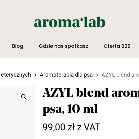
Blog
Gdzie nas spotkasz
Oferta B2B
amknąć
w eterycznych
Aromaterapia dla psa
AZYL blend aro
AZYL blend arom
psa, 10 ml
99,00
zł
z VAT