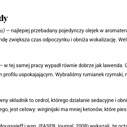
dy
ia)
— najlepiej przebadany pojedynczy olejek w aromatera
ndę zwiększa czas odpoczynku i obniża wokalizację. Wel
— w tej samej pracy wypadł równie dobrze jak lawenda. 
m profilu uspokajającym. Wybraliśmy rumianek rzymski, n
ny składnik to cedrol, którego działanie sedacyjne i ob
kiego, jest celowy: wirginijski ma mniej ketonów, które pie
oussaieff i wsp. (FASEB Journal, 2008) wykazali, że oct