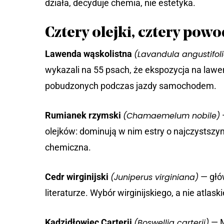
działa, decyduje chemia, nie estetyka.
Cztery olejki, cztery powo
Lawenda wąskolistna
(Lavandula angustifol
wykazali na 55 psach, że ekspozycja na lawe
pobudzonych podczas jazdy samochodem.
Rumianek rzymski
(Chamaemelum nobile)
olejków: dominują w nim estry o najczystszy
chemiczna.
Cedr wirginijski
(Juniperus virginiana)
— głów
literaturze. Wybór wirginijskiego, a nie atlas
Kadzidłowiec Carterii
(Boswellia carterii)
— M