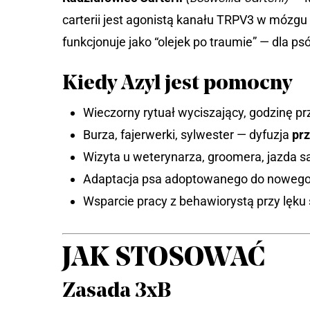
carterii jest agonistą kanału TRPV3 w mózgu
funkcjonuje jako “olejek po traumie” — dla ps
Kiedy Azyl jest pomocny
Wieczorny rytuał wyciszający, godzinę p
Burza, fajerwerki, sylwester — dyfuzja
pr
Wizyta u weterynarza, groomera, jazda
Adaptacja psa adoptowanego do noweg
Wsparcie pracy z behawiorystą przy lęk
JAK STOSOWAĆ
Zasada 3xB