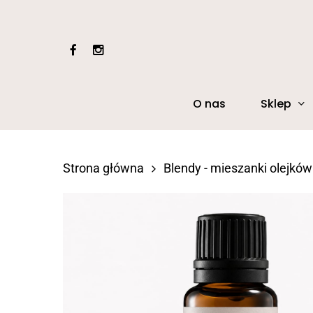
Skip
to
facebook
instagram
main
content
Sklep
O nas
Naciśnij Enter, aby wyszukać lub ESC, aby z
Strona główna
Blendy - mieszanki olejkó