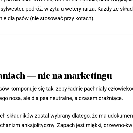
, sylwester, podróż, wizyta u weterynarza. Każdy ze sk
nie dla psów (nie stosować przy kotach).
daniach — nie na marketingu
ów komponuje się tak, żeby ładnie pachniały człowiekowi
iego nosa, ale dla psa neutralne, a czasem drażniące.
rech składników został wybrany dlatego, że ma udokumen
anizm anksjolityczny. Zapach jest miękki, drzewno-kwia