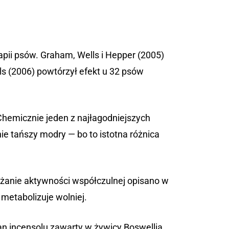
pii psów. Graham, Wells i Hepper (2005)
ls (2006) powtórzył efekt u 32 psów
Chemicznie jeden z najłagodniejszych
ie tańszy modry — bo to istotna różnica
niżanie aktywności współczulnej opisano w
s metabolizuje wolniej.
an incensolu zawarty w żywicy Boswellia