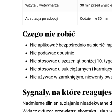
Wizyta u weterynarza
30 min przed wyjści
Adaptacja po adopcji
Codziennie 30 min
Czego nie robić
Nie aplikować bezpośrednio na sierść, ła
Nie podawać doustnie
Nie stosować u szczeniąt poniżej 10. tyg
Nie stosować u suk ciężarnych i karmiąc
Nie używać w zamkniętym, niewentylow
Sygnały, na które reaguje
Nadmierne ślinienie, ziajanie nieadekwatne d
Wyłącz dyfuzor, przewietrz, skontaktuj się z