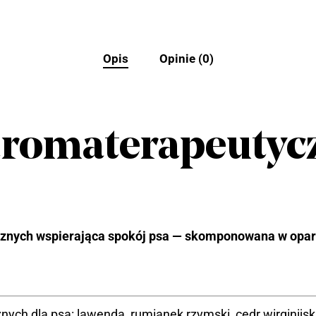
Opis
Opinie (0)
romaterapeutycz
cznych wspierająca spokój psa — skomponowana w opar
ch dla psa: lawenda, rumianek rzymski, cedr wirginijski i