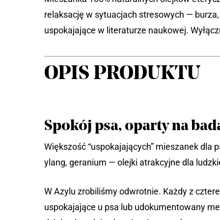
relaksację w sytuacjach stresowych — burza
uspokajające w literaturze naukowej. Wyłącz
OPIS PRODUKTU
Spokój psa, oparty na ba
Większość “uspokajających” mieszanek dla ps
ylang, geranium — olejki atrakcyjne dla ludzk
W Azylu zrobiliśmy odwrotnie. Każdy z czte
uspokajające u psa lub udokumentowany mech