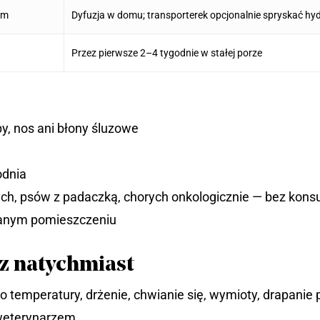
em
Dyfuzja w domu; transporterek opcjonalnie spryskać 
Przez pierwsze 2–4 tygodnie w stałej porze
py, nos ani błony śluzowe
odnia
ych, psów z padaczką, chorych onkologicznie — bez kons
anym pomieszczeniu
sz natychmiast
o temperatury, drżenie, chwianie się, wymioty, drapanie 
 weterynarzem.