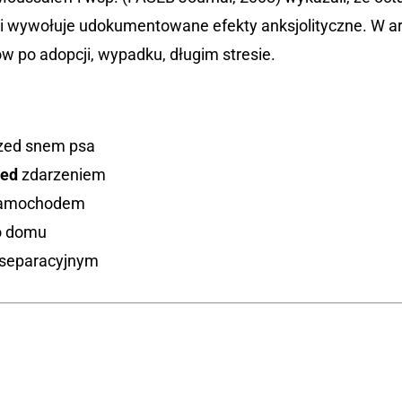
 i wywołuje udokumentowane efekty anksjolityczne. W a
ów po adopcji, wypadku, długim stresie.
rzed snem psa
zed
zdarzeniem
 samochodem
o domu
u separacyjnym