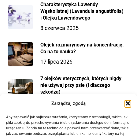
Charakterystyka Lawendy
Wąskolistnej (Lavandula angustifolia)
i Olejku Lawendowego
8 czerwca 2025
Olejek rozmarynowy na koncentrację.
Co na to nauka?
17 lipca 2026
7 olejków eterycznych, których nigdy
nie używaj przy psie (i dlaczego
szkodzą)
2 lipca 2026
Zarządzaj zgodą
Aby zapewnić jak najlepsze wrażenia, korzystamy z technologii, takich jak
Alergia wiosenna i olejek lawendowy
pliki cookie, do przechowywania i/lub uzyskiwania dostępu do informacji o
— co mówi nauka o histaminie?
urządzeniu. Zgoda na te technologie pozwoli nam przetwarzać dane, takie
jak zachowanie podczas przeglądania lub unikalne identyfikatory na tej
8 maja 2026