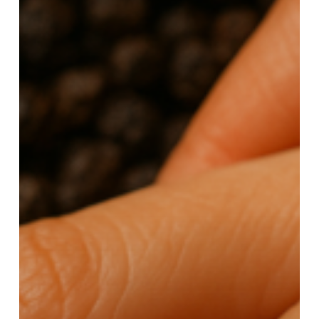
Czarnego
Pieprzu
po
Treningu?
–
Regeneracja
Mięśni
i
Masaż
Sportowy