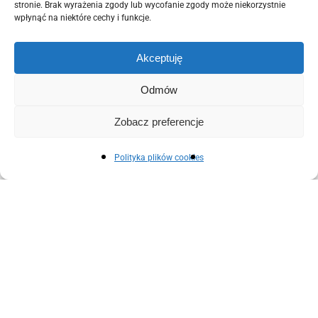
stronie. Brak wyrażenia zgody lub wycofanie zgody może niekorzystnie
wpłynąć na niektóre cechy i funkcje.
Akceptuję
Najpopularniejsze
Odmów
Zobacz preferencje
Historia i skład tradycyjnego olejku
Polityka plików cookies
złodziei
21 lipca 2023
Czy olejek z drzewa herbacianego jest
szkodliwy?
2 lipca 2023