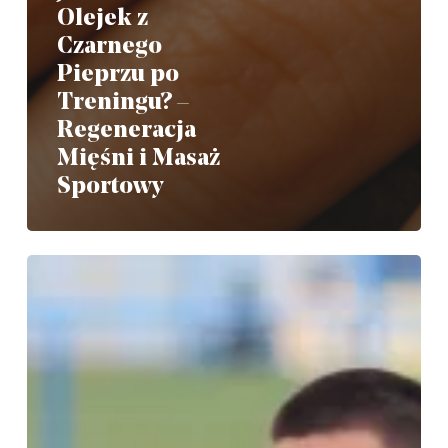
Olejek z
Czarnego
Pieprzu po
Treningu? –
Regeneracja
Mięśni i Masaż
Sportowy
Aromaterapia
jako
element
regeneracji
po
treningu