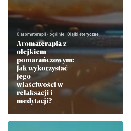
O aromaterapii - ogólnie
Olejki eteryczne
Aromaterapia z
olejkiem
pomarańczowym:
Jak wykorzystać
jego
właściwości w
relaksacji i
medytacji?
Historia