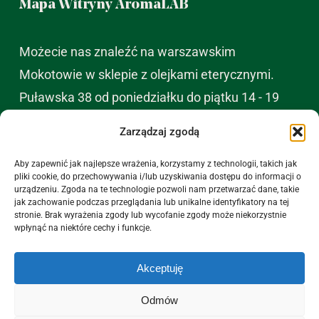
Mapa Witryny AromaLAB
Możecie nas znaleźć na warszawskim
Mokotowie w sklepie z olejkami eterycznymi.
Puławska 38 od poniedziałku do piątku 14 - 19
sobota 11- 15
Zarządzaj zgodą
Aby zapewnić jak najlepsze wrażenia, korzystamy z technologii, takich jak
Za co nas lubicie
pliki cookie, do przechowywania i/lub uzyskiwania dostępu do informacji o
urządzeniu. Zgoda na te technologie pozwoli nam przetwarzać dane, takie
Ekologiczne opakowania przesyłek.
jak zachowanie podczas przeglądania lub unikalne identyfikatory na tej
stronie. Brak wyrażenia zgody lub wycofanie zgody może niekorzystnie
Zamówienia dostarczamy w ciągu 48H.
wpłynąć na niektóre cechy i funkcje.
Darmowa wysyłka już od 250 zł.
Akceptuję
Gwarancja najwyższej jakości i wiedzy.
Odmów