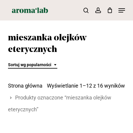
Skip
Menu
search
account
to
main
content
mieszanka olejków
eterycznych
Sortuj wg popularności
Po
Strona główna
Wyświetlanie 1–12 z 16 wyników
we
Produkty oznaczone “mieszanka olejków
pop
eterycznych”