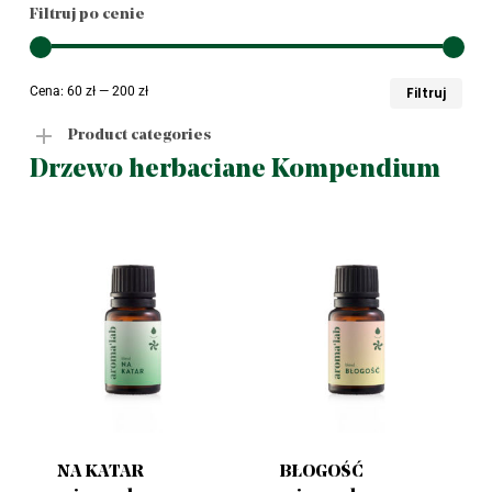
Filtruj po cenie
Cen
Cen
Cena:
60 zł
—
200 zł
Filtruj
min
ma
Product categories
Drzewo herbaciane Kompendium
NA KATAR
BŁOGOŚĆ