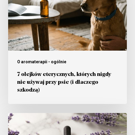
których
nigdy
nie
używaj
przy
psie
(i
O aromaterapii - ogólnie
dlaczego
7 olejków eterycznych, których nigdy
szkodzą)
nie używaj przy psie (i dlaczego
szkodzą)
Alergia
wiosenna