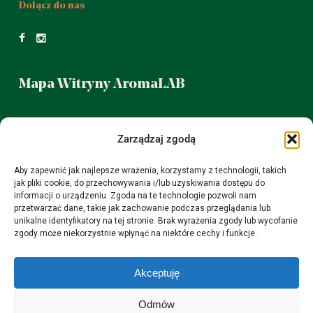
Dołącz do nas
Mapa Witryny AromaLAB
Możecie nas znaleźć na warszawskim
Zarządzaj zgodą
Mokotowie w sklepie z olejkami eterycznymi.
Aby zapewnić jak najlepsze wrażenia, korzystamy z technologii, takich
Puławska 38 od poniedziałku do piątku 14 - 19
jak pliki cookie, do przechowywania i/lub uzyskiwania dostępu do
sobota 11- 15
informacji o urządzeniu. Zgoda na te technologie pozwoli nam
przetwarzać dane, takie jak zachowanie podczas przeglądania lub
unikalne identyfikatory na tej stronie. Brak wyrażenia zgody lub wycofanie
zgody może niekorzystnie wpłynąć na niektóre cechy i funkcje.
Za co nas lubicie
Akceptuję
Ekologiczne opakowania przesyłek.
Zamówienia dostarczamy w ciągu 48H.
Odmów