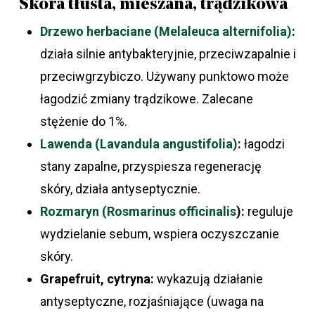
Skóra tłusta, mieszana, trądzikowa
Drzewo herbaciane (Melaleuca alternifolia)
:
działa silnie antybakteryjnie, przeciwzapalnie i
przeciwgrzybiczo. Używany punktowo może
łagodzić zmiany trądzikowe. Zalecane
stężenie do 1%.
Lawenda (Lavandula angustifolia)
:
łagodzi
stany zapalne, przyspiesza regenerację
skóry, działa antyseptycznie.
Rozmaryn (Rosmarinus officinalis
):
reguluje
wydzielanie sebum, wspiera oczyszczanie
skóry.
Grapefruit, cytryna:
wykazują działanie
antyseptyczne, rozjaśniające (uwaga na