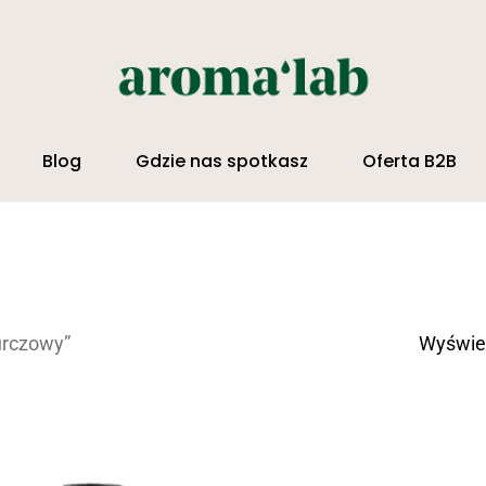
Blog
Gdzie nas spotkasz
Oferta B2B
amknąć
urczowy”
Wyświet