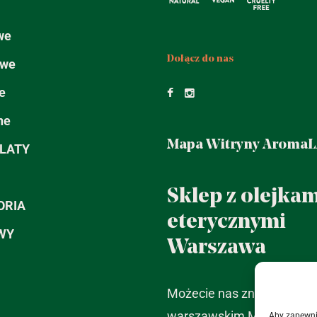
we
Dołącz do nas
owe
e
ne
Mapa Witryny Aroma
LATY
Sklep z olejkam
ORIA
eterycznymi
WY
Warszawa
Możecie nas znaleźć na
warszawskim Mokotowie 
Aby zapewnić