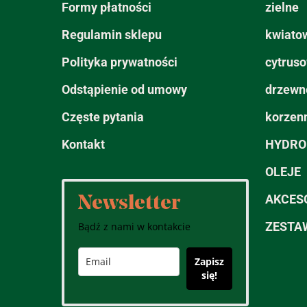
Formy płatności
zielne
Regulamin sklepu
kwiato
Polityka prywatności
cytrus
Odstąpienie od umowy
drzewn
Częste pytania
korzen
Kontakt
HYDRO
OLEJE
AKCES
Newsletter
ZESTA
Bądź z nami w kontakcie
Zapisz
się!