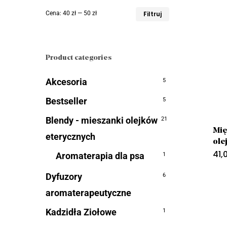
Cena
Cena
Cena:
40 zł
—
50 zł
Filtruj
min
max
Product categories
Akcesoria
5
Bestseller
5
Blendy - mieszanki olejków
21
Mię
eterycznych
ole
41,
Aromaterapia dla psa
1
Dyfuzory
6
aromaterapeutyczne
Kadzidła Ziołowe
1