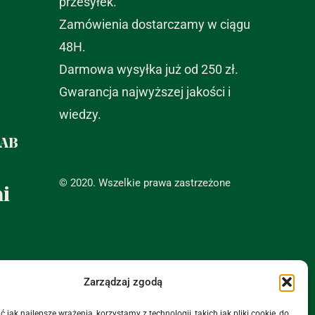
przesyłek.
Zamówienia dostarczamy w ciągu
48H.
Darmowa wysyłka już od 250 zł.
Gwarancja najwyższej jakości i
wiedzy.
LAB
© 2020. Wszelkie prawa zastrzeżone
i
Zarządzaj zgodą
w
 jak najlepsze wrażenia, korzystamy z technologii, takich jak pliki cookie, do