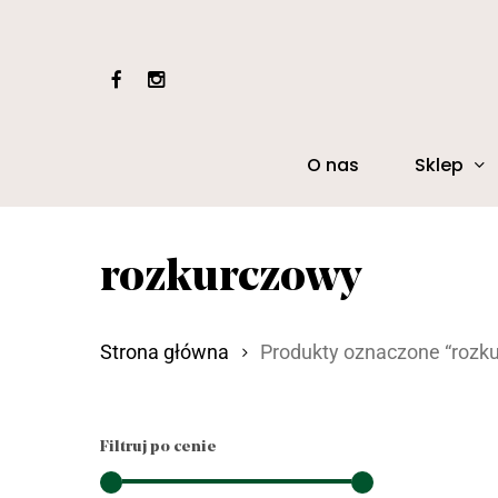
Skip
to
facebook
instagram
main
content
Sklep
O nas
Naciśnij Enter, aby wyszukać lub ESC, aby z
rozkurczowy
Strona główna
Produkty oznaczone “rozk
Filtruj po cenie