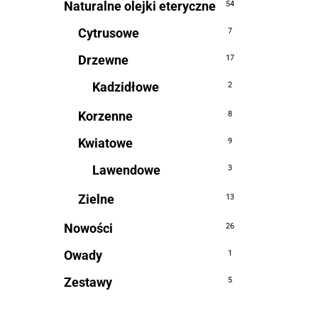
Naturalne olejki eteryczne
54
Cytrusowe
7
Drzewne
17
Kadzidłowe
2
Korzenne
8
Kwiatowe
9
Lawendowe
3
Zielne
13
Nowości
26
Owady
1
Zestawy
5