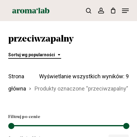
Skip
Menu
search
account
to
main
content
przeciwzapalny
Sortuj wg popularności
Po
Strona
Wyświetlanie wszystkich wyników: 9
we
główna
Produkty oznaczone “przeciwzapalny”
pop
Filtruj po cenie