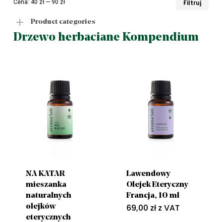
Ce
Ce
Cena:
40 zł
—
90 zł
Filtruj
min
ma
Product categories
Drzewo herbaciane Kompendium
NA KATAR
Lawendowy
mieszanka
Olejek Eteryczny
naturalnych
Francja, 10 ml
69,00
zł
z VAT
olejków
eterycznych