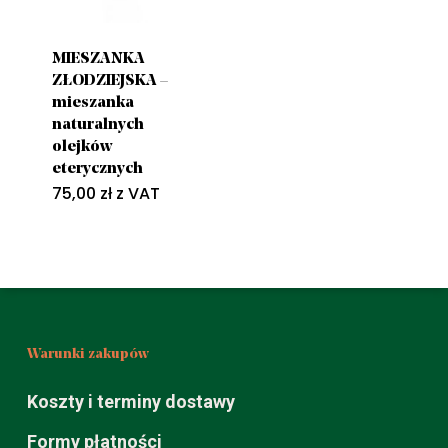
MIESZANKA
ZŁODZIEJSKA –
mieszanka
naturalnych
olejków
eterycznych
75,00
zł
z VAT
Warunki zakupów
Koszty i terminy dostawy
Formy płatności