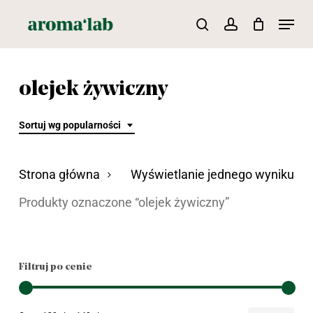
Skip
Menu
search
account
to
main
content
olejek żywiczny
Sortuj wg popularności
Strona główna
Wyświetlanie jednego wyniku
Produkty oznaczone “olejek żywiczny”
Filtruj po cenie